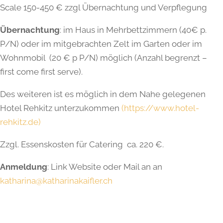
Scale 150-450 € zzgl Übernachtung und Verpflegung
Übernachtung
: im Haus in Mehrbettzimmern (40€ p.
P/N) oder im mitgebrachten Zelt im Garten oder im
Wohnmobil (20 € p P/N) möglich (Anzahl begrenzt –
first come first serve).
Des
we
it
eren
is
t
es
m
ö
gl
ich
in
dem
Na
he
ge
leg
en
en
Hotel
Re
h
k
itz
un
ter
z
uk
omm
en
(
https://www.hotel-
rehkitz.de
)
Zzgl. Essenskosten für Catering ca. 220 €.
Anmeldung
: Link Website oder Mail an an
katharina@katharinakaifler.ch