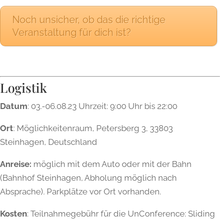
Noch unsicher, ob das die richtige
Veranstaltung für dich ist?
Logistik
D
atum
:
03.-06.08
.
23
U
hr
ze
it
:
9
:
00
U
hr
bis
22
:
00
Ort
:
M
ö
gl
ich
ke
it
en
ra
um
,
Petersberg 3, 33803
Stein
h
agen, Deutschland
Anreise:
m
ö
gl
ich
mit
dem
Auto
o
der
mit
der
Bah
n
(Bahnhof Steinhagen, Abholung möglich nach
Absprache).
Park
pl
ä
t
ze
v
or
Ort
v
or
hand
en
.
Kosten
: Teilnahmegebühr für die UnConference: Sliding