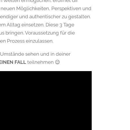
 Welten ermöglichen, eröffnet dir
u neuen Möglichkeiten, Perspektiven und
endiger und authentischer zu gestalten.
nem Alltag einsetzen. Diese 3 Tage
s bringen. Voraussetzung für die
den Prozess einzulassen.
r Umstände sehen und in deiner
EINEN FALL
teilnehmen 😉