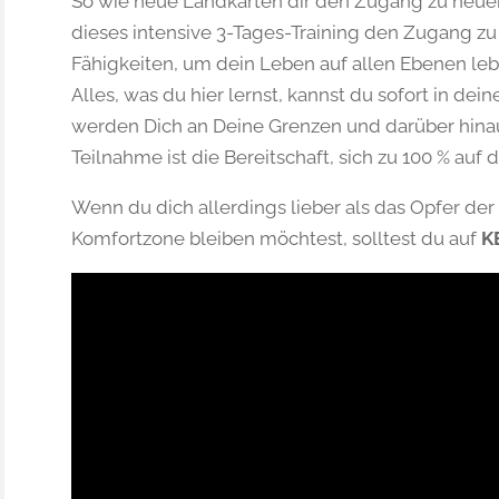
So wie neue Landkarten dir den Zugang zu neuen
dieses intensive 3-Tages-Training den Zugang z
Fähigkeiten, um dein Leben auf allen Ebenen leb
Alles, was du hier lernst, kannst du sofort in dei
werden Dich an Deine Grenzen und darüber hinau
Teilnahme ist die Bereitschaft, sich zu 100 % auf 
Wenn du dich allerdings lieber als das Opfer de
Komfortzone bleiben möchtest, solltest du auf
K