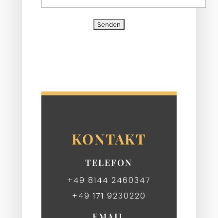
KONTAKT
TELEFON
+49 8144 2460347
+49 171 9230220
EMAIL