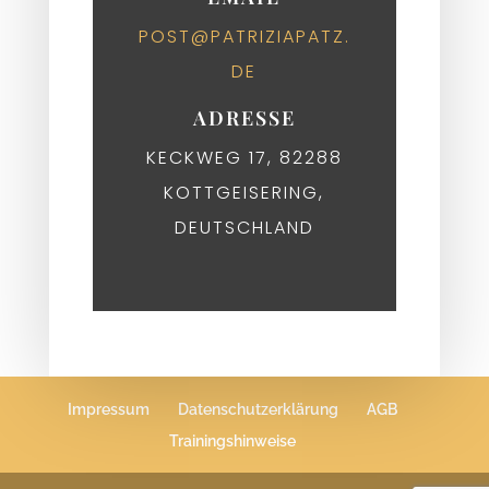
POST@PATRIZIAPATZ.
DE
ADRESSE
KECKWEG 17, 82288
KOTTGEISERING,
DEUTSCHLAND
Impressum
Datenschutzerklärung
AGB
Trainingshinweise