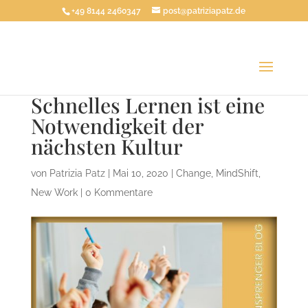
+49 8144 2460347
post@patriziapatz.de
Schnelles Lernen ist eine
Notwendigkeit der
nächsten Kultur
von
Patrizia Patz
|
Mai 10, 2020
|
Change
,
MindShift
,
New Work
|
0 Kommentare