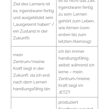
es ist nicht das Ziel,
Ziel des Lernens ist
irgendwann fertig
es, irgendwann fertig
zu sein; Lernen
und ausgebildet sein
gehört zum Leben,
(„ausgelernt haben“ /
wie Atmen (vom
ein Zustand in der
ersten bis zum
Zukunft)
letzten Atemzug)
ich bin immer
mein
handlungsfähig,
Zentrum/meine
selbst während ich
Kraft liegt in der
lerne – mein
Zukunft, da ich erst
Zentrum/meine
nach dem Lernen
Kraft liegt im
handlungsfähig bin
JETZT
produziert
Feedback: was hat